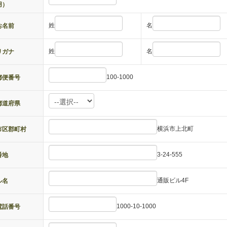
用）
姓
名
お名前
姓
名
リガナ
100-1000
郵便番号
都道府県
横浜市上北町
市区郡町村
3-24-555
番地
通販ビル4F
ル名
1000-10-1000
電話番号