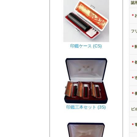
認
＊
フ
印鑑ケース (CS)
＊
＊
＊
＊
印鑑三本セット (3S)
ビ
＊